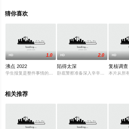
整版电影大全就上天堂电影网，更多相关信息可移步至豆
瓣电影、电视猫或剧情网等平台了解。
猜你喜欢
1.0
2.0
HD
HD
HD
沸点 2022
陷得太深
复核调查
学生报复是整件事情的起因，却煽动了蝴蝶效应的翅膀，隐藏的
卧底警察准备深入辛辛那提的毒品交
本片从所
相关推荐