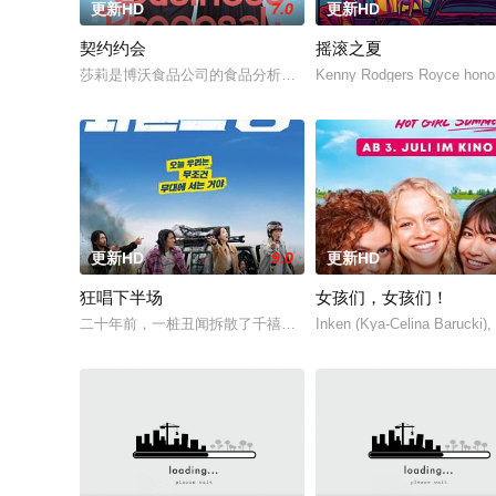
更新HD
7.0
更新HD
契约约会
摇滚之夏
莎莉是博沃食品公司的食品分析师，如今陷入财务困境，她答应
Kenny Rodgers Royce honors
更新HD
9.0
更新HD
狂唱下半场
女孩们，女孩们！
二十年前，一桩丑闻拆散了千禧年初期当红的韩国流行三人团体
Inken (Kya-Celina Barucki)