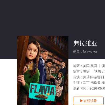
弗拉维亚
别名：fulaweiya
地区：
美国,英国
语言：
英语
状态：
导演：
贝瑞特·奈鲁利
主演：
马丁·弗瑞曼,托
更新时间：
2026-05-
在线观看
