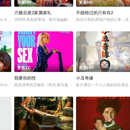
8.0
更新HD
10.0
更新HD
4.
六楼后座2家属谢礼
不能错过的只有你2
为挚友雅斯敏牵线搭桥，为她安排相亲。原来，雅斯敏的约会对象是乌塔玛，博
 his late mother's legacy by following Dead
2003年黃真真導演、鄭丹瑞編劇的喜劇《六樓后座》拍出香港新一代的愛
风流不羁的房地产销冠江来（吴
1.0
更新TC
7.0
更新HD
9.
我要你的性
小丑奇缘
。如今，三人为了一场仅有一次的演出再度合体，前提是他们得克服接踵而来的
, Vicky (Julia Novohradsky) und Lena (Nhung Hon
面容清秀的艾略特（库珀·霍夫曼 Cooper Hoffman 饰）在著名艺术家艾
影片通过一个小人物的悲欢离合