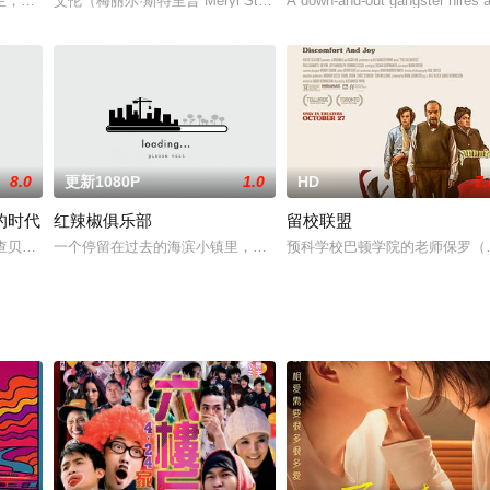
有密切往来并有亿万财产的伯爵夫人。唐纳特拉是一个安静的纹有纹身的女人，
，决定和她的搭档朱利奥在她父母居住的小镇上共度周末，到达之后，她却发现了
艾伦（梅丽尔·斯特里普 Meryl Streep 饰）和巴里（詹姆斯·柯登 J
A down-and-out gangster hires a
8.0
更新1080P
1.0
HD
7.
的时代
红辣椒俱乐部
留校联盟
our with h
尔借用调侃Bill Cosby，O.J Simpson和自己过往的风波，直接了当地将
一个停留在过去的海滨小镇里，一位被公认为“失败者”的中年大叔孙
预科学校巴顿学院的老师保罗（保