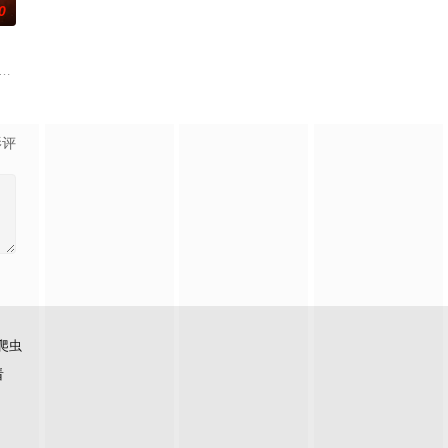
0
展开。
出发。虽然父亲曾在家乡遭到爱情事业的双重打击，红军后
莉（莫妮卡·巴巴罗 饰）或许是这座城市里唯二只想要寻找真爱的单身人士，而
 Sam Reinhold makes a pact with Fergus-a wi
影评
爬虫
看