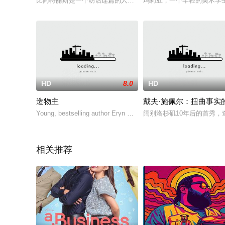
比阿特丽斯是一个胡话连篇的人，自称是一个与世界各国的大咖
玛莉亚，一个年轻的美术学生
HD
8.0
HD
造物主
戴夫·施佩尔：扭曲事实
Young, bestselling author Eryn Bellow concludes her bookstore t
阔别洛杉矶10年后的首秀，查贝
相关推荐