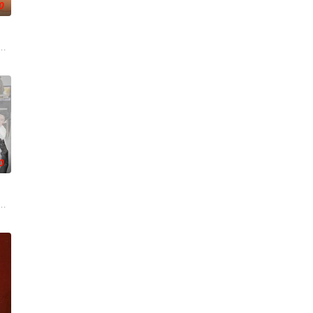
0
沃食品公司的继承人，
情面面觀，其中「Truth orDare」大膽遊戲更表達時下年青人對於感情所體
翊歌 饰），为利益化身“深情画家”，步步为营接近倔强女医生李梦（李萌萌 
0
重重难关。
丽卡·特蕾西（奥利维亚·王尔德 Olivia Wilde 饰）那里
，宣扬了树立正确的恋爱观生活观的必要性，鞭挞了追金，虚荣等错误的观念