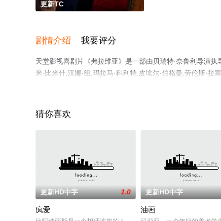
更新TC
剧情介绍
我要评分
天堂影视喜剧片《弗拉维亚》是一部由贝瑞特·奈鲁利导演执导，马
米·比米什,汉娜·纽,玛拉马·科利特,皮埃尔·伯格曼,劳伦斯·拉塞
泽,Tallulah·Conabeare,Max·Cortezi,Arthur·Hea
减完整版电影大全就上天堂电影网，更多相关信息可移步至
猜你喜欢
更新HD中字
1.0
更新HD中字
疯爱
油画