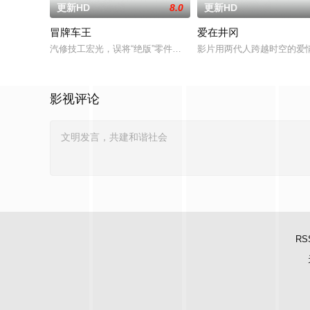
更新HD
8.0
更新HD
冒牌车王
爱在井冈
汽修技工宏光，误将“绝版”零件遗落盲女薛薇薇家中，为了找回
影片用两代人跨越时空的爱
影视评论
RS