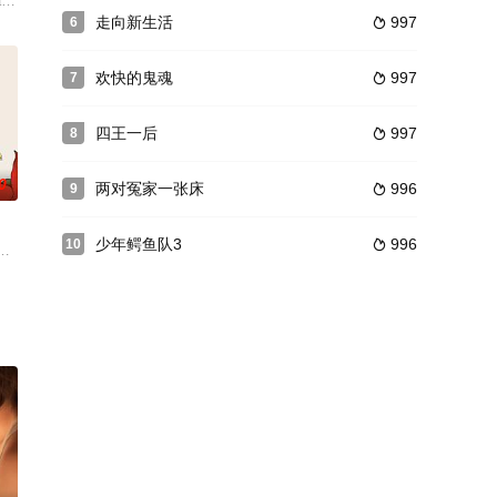
禁锢在自己的神秘里无
残酷的现实....
ames Corden 饰）曾经是纽约首屈一指的当红演员，却因为时代
n alcoholic press agent to make his blonde
走向新生活
997
6

欢快的鬼魂
997
7

四王一后
997
8

0
两对冤家一张床
996
9

少年鳄鱼队3
996
10

现场推向高潮。
大海，通过霹雳舞与老婆、儿子渐渐和解的故事。
罗·吉亚玛提 饰）不太受欢迎，不管是学生、老师还是校长，都不太喜欢他，他