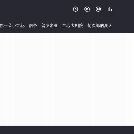




你一朵小红花
信条
普罗米亚
兰心大剧院
菊次郎的夏天