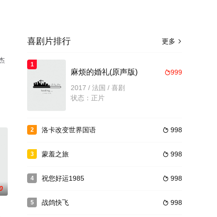
喜剧片排行
更多

杰
1
麻烦的婚礼(原声版)
999

无删
2017 / 法国 / 喜剧
状态：正片
洛卡改变世界国语
998
2

蒙羞之旅
998
3

祝您好运1985
998
4

0
战鸽快飞
998
5
