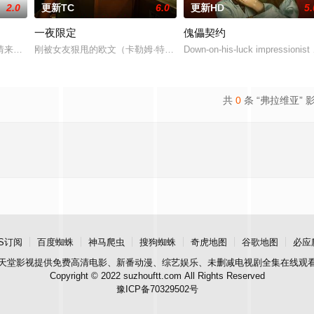
2.0
更新TC
6.0
更新HD
5.
一夜限定
傀儡契约
丢失的东西，宏光无意中伪装成车王与薇薇进行交往，一场错位的爱情故事由此
情来演绎吉安老区人民的创业故事、幸福故事、追梦故事。脱贫不松劲，致富再
刚被女友狠甩的欧文（卡勒姆·特纳 饰）和满怀浪漫情怀和希望的艾
Down-on-his-luck impressionist
共
0
条 “弗拉维亚” 
S订阅
百度蜘蛛
神马爬虫
搜狗蜘蛛
奇虎地图
谷歌地图
必应
天堂影视
提供免费高清电影、新番动漫、综艺娱乐、未删减电视剧全集在线观
Copyright © 2022 suzhouftt.com All Rights Reserved
豫ICP备70329502号