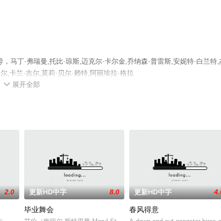
丁·弗瑞曼,托比·琼斯,迈克尔·卡尔金,乔纳森·普雷斯,安妮特·白兰特,
尔,卡兰·吉尔,莫莉·贝尔·赖特,阿丽埃拉·格拉
展开全部
th,Zach·Colton,Davide·Scalco等演员精彩演绎的美国,英国电影，手机免费观看高清

豆瓣电影、电视猫或剧情网等平台了解。
2.0
更新HD中字
8.0
更新HD中字
4.
毕业舞会
春风得意