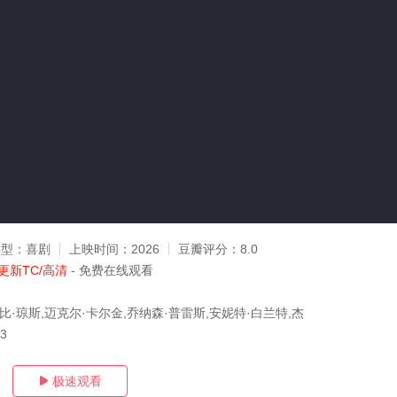
类型：
喜剧
上映时间：
2026
豆瓣评分：
8.0
更新TC/高清
- 免费在线观看
比·琼斯,迈克尔·卡尔金,乔纳森·普雷斯,安妮特·白兰特,杰
03
极速观看
