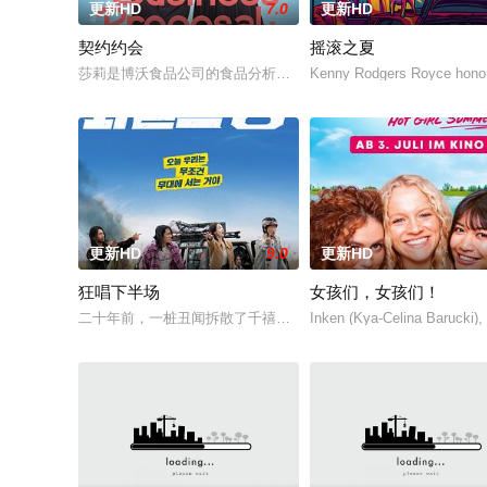
更新HD
7.0
更新HD
契约约会
摇滚之夏
莎莉是博沃食品公司的食品分析师，如今陷入财务困境，她答应
Kenny Rodgers Royce honors
更新HD
9.0
更新HD
狂唱下半场
女孩们，女孩们！
二十年前，一桩丑闻拆散了千禧年初期当红的韩国流行三人团体
Inken (Kya-Celina Barucki)