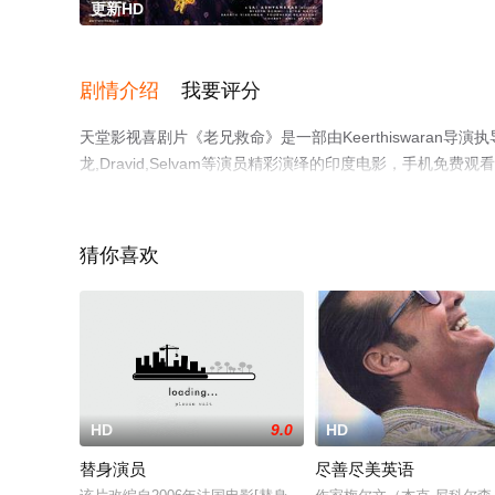
更新HD
剧情介绍
我要评分
天堂影视喜剧片《老兄救命》是一部由Keerthiswaran导演执导，普拉
龙,Dravid,Selvam等演员精彩演绎的印度电影，手机
影、电视猫或剧情网等平台了解。
猜你喜欢
HD
9.0
HD
替身演员
尽善尽美英语