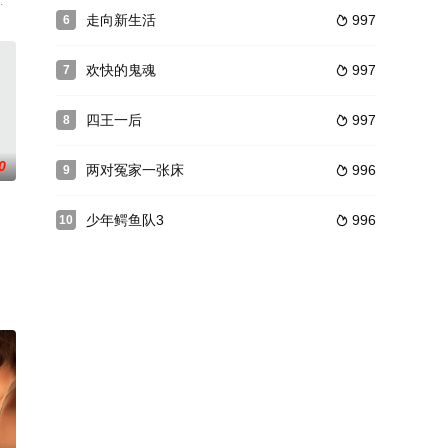
与一个已婚男
他的第二十六部小说，生活如时钟般精准，受不了一点的打
、金子文（文隽 饰）和李雨文（张坚庭 饰）在主治陈医生（陈友 饰）治下整
打小就特不招人待见的傻孩子，在他八岁那年，他的父母（加里·布希&卡罗琳·
走向新生活
997
6

欢快的鬼魂
997
7

四王一后
997
8

0
两对冤家一张床
996
9

少年鳄鱼队3
996
10

量电影。
的大侦探布兰科（丹尼尔·克雷格饰）突然被匿名人士雇
戏里的人物小王子和侍卫来到了现实中，反面人物银狐也同时出现。丹丹带着小