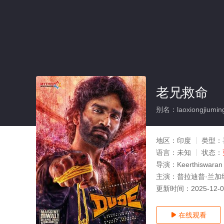
老兄救命
别名：laoxiongjiumin
地区：
印度
类型：
语言：
未知
状态：
导演：
Keerthiswaran
主演：
普拉迪普·兰加纳坦,M
更新时间：
2025-12-
在线观看
