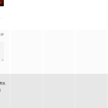
0
展开。
出发。虽然父亲曾在家乡遭到爱情事业的双重打击，红军后
莉（莫妮卡·巴巴罗 饰）或许是这座城市里唯二只想要寻找真爱的单身人士，而
 Sam Reinhold makes a pact with Fergus-a wi
影评
爬虫
看