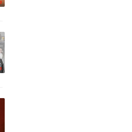
0
沃食品公司的继承人，
情面面觀，其中「Truth orDare」大膽遊戲更表達時下年青人對於感情所體
翊歌 饰），为利益化身“深情画家”，步步为营接近倔强女医生李梦（李萌萌 
0
重重难关。
丽卡·特蕾西（奥利维亚·王尔德 Olivia Wilde 饰）那里
，宣扬了树立正确的恋爱观生活观的必要性，鞭挞了追金，虚荣等错误的观念