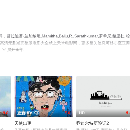
迪普·兰加纳坦,Mamitha,Baiju,R.,Sarathkumar,罗希尼,赫里杜·哈
免费观看高清无删减完整版电影大全就上天堂电影网，更多相关信息可移步至豆
展开全部

8.0
更新HD中字
5.0
HD
5.
天使出更
乔迪尔特历险记2