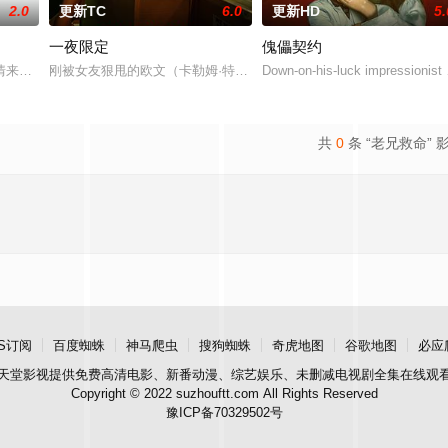
2.0
更新TC
6.0
更新HD
5.
一夜限定
傀儡契约
丢失的东西，宏光无意中伪装成车王与薇薇进行交往，一场错位的爱情故事由此
情来演绎吉安老区人民的创业故事、幸福故事、追梦故事。脱贫不松劲，致富再
刚被女友狠甩的欧文（卡勒姆·特纳 饰）和满怀浪漫情怀和希望的艾
Down-on-his-luck impressionist
共
0
条 “老兄救命” 
S订阅
百度蜘蛛
神马爬虫
搜狗蜘蛛
奇虎地图
谷歌地图
必应
天堂影视
提供免费高清电影、新番动漫、综艺娱乐、未删减电视剧全集在线观
Copyright © 2022 suzhouftt.com All Rights Reserved
豫ICP备70329502号