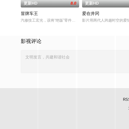
更新HD
8.0
更新HD
冒牌车王
爱在井冈
汽修技工宏光，误将“绝版”零件遗落盲女薛薇薇家中，为了找回
影片用两代人跨越时空的爱
影视评论
RS