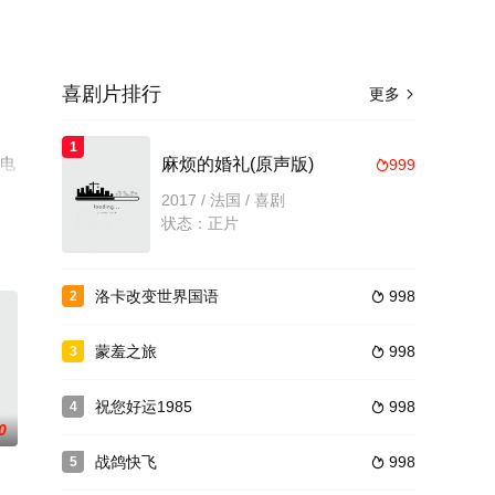
喜剧片排行
更多

1
瓣电
麻烦的婚礼(原声版)
999

2017 / 法国 / 喜剧
状态：正片
洛卡改变世界国语
998
2

蒙羞之旅
998
3

祝您好运1985
998
4

0
战鸽快飞
998
5
