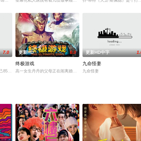
明星，她请了一位名叫安东尼奥(德尔维斯饰)的泊车员冒充她的情人，以掩饰自己
森 饰）是一个脾气古怪的强迫症老头，没有家庭也没有朋友，整天关在屋里写
圣幕伦私人医院有着几位做事颠倒的英联邦实习医生，罗保罗、福克兰
乔·蒂特（大卫·斯佩德）是个
7.0
更新HD
6.0
更新HD中字
1.
终极游戏
九命怪妻
出品制作，林超荣执导，谭咏麟 、陈小春、戚美珍、 伍咏薇等主演的超级体
自己85岁生日第二天，被发现在自家庄园离奇自杀，遗留了亿万遗产。久负盛名
高一女生丹丹的父母正在闹离婚，丹丹为忘却烦恼投入网络游戏。游
九命怪妻