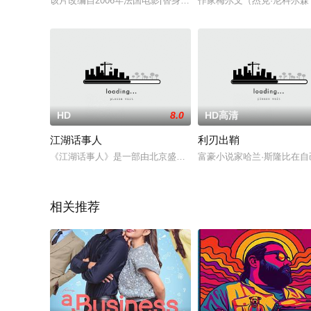
该片改编自2006年法国电影[替身演员]，维文将饰演一位电影
作家梅尔文（杰克·尼科尔
HD
8.0
HD高清
江湖话事人
利刃出鞘
《江湖话事人》是一部由北京盛和星传媒、香港梦想沙龙娱乐联合
富豪小说家哈兰·斯隆比在
相关推荐