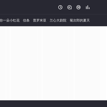




你一朵小红花
信条
普罗米亚
兰心大剧院
菊次郎的夏天