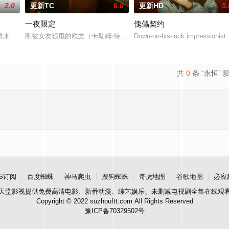
2.0
更新TC
6.0
更新HD
5.
一夜限定
傀儡契约
丢失的东西，宏光无意中伪装成车王与薇薇进行交往，一场错位的爱情故事由此
情来演绎吉安老区人民的创业故事、幸福故事、追梦故事。脱贫不松劲，致富再
刚被女友狠甩的欧文（卡勒姆·特纳 饰）和满怀浪漫情怀和希望的艾
Down-on-his-luck impressionist
共
0
条 “永恒” 
S订阅
百度蜘蛛
神马爬虫
搜狗蜘蛛
奇虎地图
谷歌地图
必应
天堂影视
提供免费高清电影、新番动漫、综艺娱乐、未删减电视剧全集在线观
Copyright © 2022 suzhouftt.com All Rights Reserved
豫ICP备70329502号