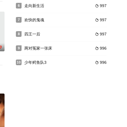
禁锢在自己的神秘里无
繁文缛节、枯燥无趣生活的乾隆一肚子邪气，他厌烦了黄色
地。他们是宪兵康斯坦丁（Costandin）和他的儿子。两人正在追捕一个吉
一家人，宁静的乡村生活却被外祖父的到来打破，外祖父给小巴一只小猪作为
走向新生活
997
6

欢快的鬼魂
997
7

四王一后
997
8

0
两对冤家一张床
996
9

少年鳄鱼队3
996
10

的柳心茹，阴差阳错的救了一位正在被黑帮追杀的高冷女卧
家庭处境喜剧，描述了Brady家在九十年代的遭遇。Brady一家让人羡慕：一