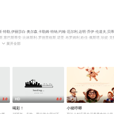
勒,伊丽莎白·奥尔森,卡勒姆·特纳,约翰·厄尔利,达明·乔伊·伦道夫,贝蒂
斯,塞巴斯蒂安·比林斯利-罗德里格斯,诺亚·布罗姆利,欧佳·佩斯塔,珍妮·克
展开全部
科恩,丹尼·麦克,凯尔·沃伦等演员精彩演绎的美国电影，手机免费观看高清无删

电影、电视猫或剧情网等平台了解。
3.0
HD
8.0
正片
8.
喝彩！
小猪哼唧