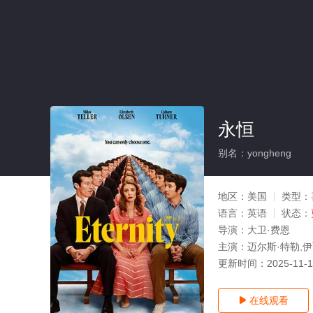
永恒
别名：yongheng
地区：
美国
类型：
语言：
英语
状态：
导演：
大卫·费恩
主演：
迈尔斯·特勒,伊
更新时间：
2025-11-
在线观看
