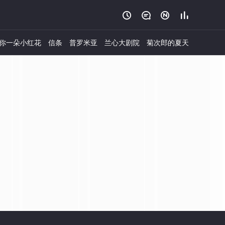




你一朵小红花
信条
普罗米亚
兰心大剧院
菊次郎的夏天