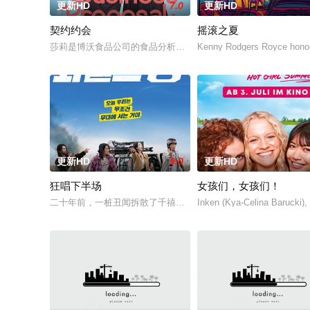
更新HD
7.0
更新HD
契约约会
摇滚之夏
莎莉是博沃食品公司的食品分析师，如今陷入财务困境，她答应
Kenny Rodgers Royce honors
更新HD
9.0
更新HD
狂唱下半场
女孩们，女孩们！
二十年前，一桩丑闻拆散了千禧年初期当红的韩国流行三人团体
Inken (Kya-Celina Barucki)