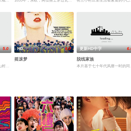
有密切往来并有亿万财产的伯爵夫人。唐纳特拉是一个安静的纹有纹身的女人，
大概没有哪个比乾隆皇帝（刘永 饰）更爱微服私访的吧！这一天，厌倦了宫中
1835年，东欧，两位骑士穿过瓦拉吉亚（Wallachia）中部的荒芜之
荷兰小村庄里生活着素食的小巴
5.0
HD
4.0
更新HD中字
6.
摇滚梦
脱线家族
翅短缺问题以及禁毒战大肆调侃，全场哄堂不断。
山村姑娘柳心茹，因为母亲临终前给自己留下的一本笔记而决定下山。初入江湖
本片基于七十年代风靡一时的同名