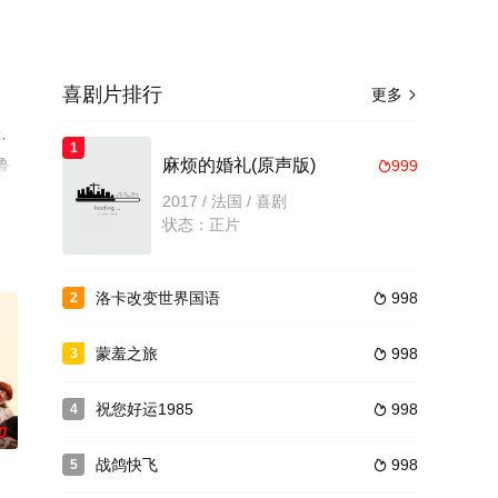
喜剧片排行
更多

·
1
鲁
麻烦的婚礼(原声版)
999

减完
2017 / 法国 / 喜剧
状态：正片
洛卡改变世界国语
998
2

蒙羞之旅
998
3

祝您好运1985
998
4

0
战鸽快飞
998
5
