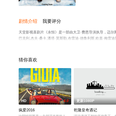
更新HDTS
剧情介绍
我要评分
天堂影视喜剧片《永恒》是一部由大卫·费恩导演执导，迈尔斯·特
巴克利,杰夫·桑卡,潘塔·莫斯勒,布雷迪·德鲁利斯,欧嘉·梅雷迪
蒂尔,巴里·普赖默斯,埃里克·高,露西·特恩布尔,大卫·Z·
整版电影大全就上天堂电影网，更多相关信息可移步至豆瓣
猜你喜欢
HD
4.0
更新1080P
疯爱2016
乾隆皇奇遇记