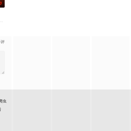
0
展开。
出发。虽然父亲曾在家乡遭到爱情事业的双重打击，红军后
莉（莫妮卡·巴巴罗 饰）或许是这座城市里唯二只想要寻找真爱的单身人士，而
 Sam Reinhold makes a pact with Fergus-a wi
影评
爬虫
看