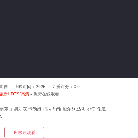
喜剧
上映时间：
2025
豆瓣评分：
3.0
更新HDTS/高清
- 免费在线观看
丽莎白·奥尔森,卡勒姆·特纳,约翰·厄尔利,达明·乔伊·伦道
15
极速观看
