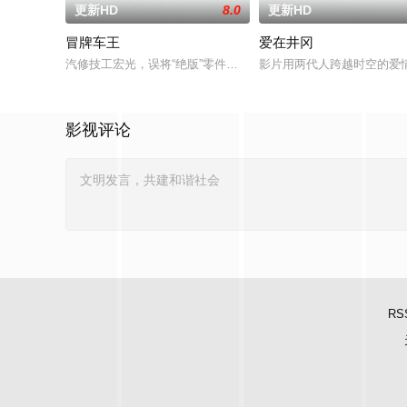
更新HD
8.0
更新HD
冒牌车王
爱在井冈
汽修技工宏光，误将“绝版”零件遗落盲女薛薇薇家中，为了找回
影片用两代人跨越时空的爱
影视评论
RS