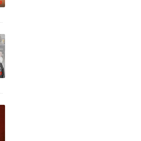
0
沃食品公司的继承人，
情面面觀，其中「Truth orDare」大膽遊戲更表達時下年青人對於感情所體
翊歌 饰），为利益化身“深情画家”，步步为营接近倔强女医生李梦（李萌萌 
0
重重难关。
丽卡·特蕾西（奥利维亚·王尔德 Olivia Wilde 饰）那里
，宣扬了树立正确的恋爱观生活观的必要性，鞭挞了追金，虚荣等错误的观念