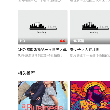
比阿特丽斯是一个胡话连篇的人，自称是一个与世界各国的大咖
话说满清王朝的历代帝王，
HD
9.0
HD高清
凯特·威廉姆斯第三次世界大战
奇女子之人在江湖
凯特·威廉姆斯的这部特辑拍摄于拉斯维加斯，就真相、谎言、鸡
影片讲述了一位身怀绝技的
相关推荐