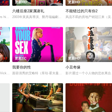
8.0
更新HD
10.0
更新HD
4.
六楼后座2家属谢礼
不能错过的只有你2
为挚友雅斯敏牵线搭桥，为她安排相亲。原来，雅斯敏的约会对象是乌塔玛，博
 his late mother's legacy by following Dead
2003年黃真真導演、鄭丹瑞編劇的喜劇《六樓后座》拍出香港新一代的愛
风流不羁的房地产销冠江来（吴
1.0
更新TC
7.0
更新HD
9.
我要你的性
小丑奇缘
。如今，三人为了一场仅有一次的演出再度合体，前提是他们得克服接踵而来的
, Vicky (Julia Novohradsky) und Lena (Nhung Hon
面容清秀的艾略特（库珀·霍夫曼 Cooper Hoffman 饰）在著名艺术家艾
影片通过一个小人物的悲欢离合