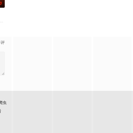
0
展开。
出发。虽然父亲曾在家乡遭到爱情事业的双重打击，红军后
莉（莫妮卡·巴巴罗 饰）或许是这座城市里唯二只想要寻找真爱的单身人士，而
 Sam Reinhold makes a pact with Fergus-a wi
影评
爬虫
看