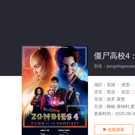
僵尸高校4
别名：jiangshigaoxiao
地区：
美国
类型：
语言：
英语
状态：
导演：
保罗·霍恩
主演：
梅格·唐纳利,麦
更新时间：
2025-08-
在线观看
