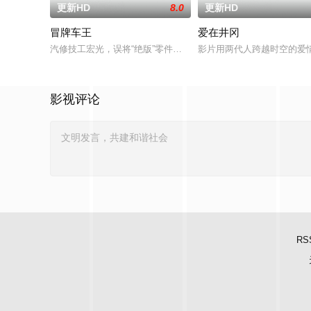
更新HD
8.0
更新HD
冒牌车王
爱在井冈
汽修技工宏光，误将“绝版”零件遗落盲女薛薇薇家中，为了找回
影片用两代人跨越时空的爱
影视评论
RS