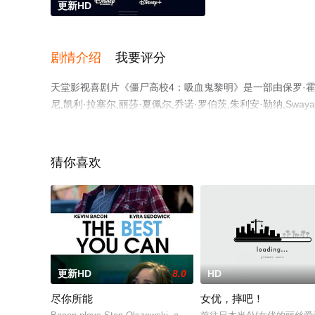
更新HD
剧情介绍
我要评分
天堂影视喜剧片《僵尸高校4：吸血鬼黎明》是一部由保罗·霍恩导
尼,凯利·拉塞尔,丽莎·夏佩尔,乔诺·罗伯茨,朱利安·勒纳,Swayam,Bhati
德,DaeSun,Cupid,Chris,Knowings等演员精
息可移步至豆瓣电影、电视猫或剧情网等平台了解。
猜你喜欢
更新HD
8.0
HD
尽你所能
女优，摔吧！