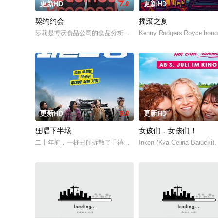
更新HD
7.0
更新HD
契约约会
摇滚之夏
莎莉是博沃食品公司的食品分析师，如今陷入财务困境，她答应
Kenny Rodgers Royce honors
更新HD
9.0
更新HD
狂唱下半场
女孩们，女孩们！
二十年前，一桩丑闻拆散了千禧年初期当红的韩国流行三人团体
Inken (Kya-Celina Barucki)