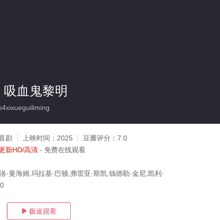
：吸血鬼黎明
4xixueguiliming
喜剧
上映时间：
2025
豆瓣评分：
7.0
更新HD/高清
- 免费在线观看
洛·曼海姆,玛拉基·巴顿,弗雷亚·斯凯,钱德勒·金尼,凯利·
30
极速观看
