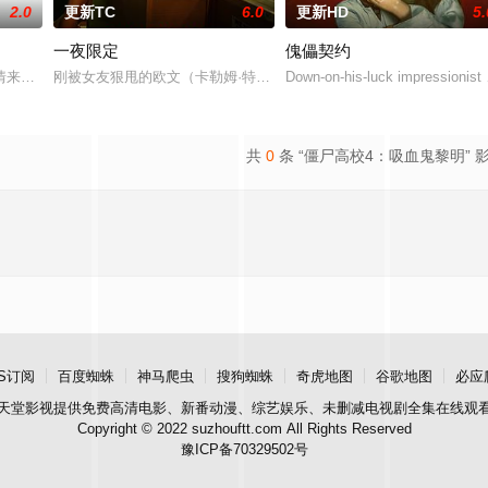
2.0
更新TC
6.0
更新HD
5.
一夜限定
傀儡契约
丢失的东西，宏光无意中伪装成车王与薇薇进行交往，一场错位的爱情故事由此
情来演绎吉安老区人民的创业故事、幸福故事、追梦故事。脱贫不松劲，致富再
刚被女友狠甩的欧文（卡勒姆·特纳 饰）和满怀浪漫情怀和希望的艾
Down-on-his-luck impressionist
共
0
条 “僵尸高校4：吸血鬼黎明” 
S订阅
百度蜘蛛
神马爬虫
搜狗蜘蛛
奇虎地图
谷歌地图
必应
天堂影视
提供免费高清电影、新番动漫、综艺娱乐、未删减电视剧全集在线观
Copyright © 2022 suzhouftt.com All Rights Reserved
豫ICP备70329502号