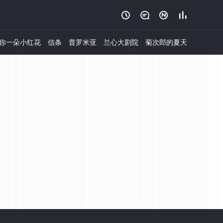




你一朵小红花
信条
普罗米亚
兰心大剧院
菊次郎的夏天