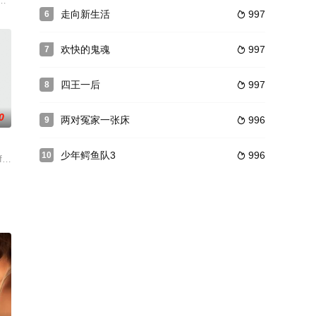
钱赚的两人只好认命回台湾，阴错阳差之下加入摔角俱
 gotten
令人不适的“曲线美”标签到青少年时期艰苦的芭蕾岁月，且听米歇拉·吉罗畅谈
走向新生活
997
6

欢快的鬼魂
997
7

四王一后
997
8

0
两对冤家一张床
996
9

少年鳄鱼队3
996
10

眼中，
闯到一个安静古朴的小镇，和刚刚回乡的客栈店主等乡民一
credible Edibles）的自负、自大狂的首席执行官。露西以她无穷
 for a national horror magazine, finds h