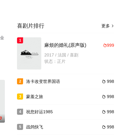
喜剧片排行
更多

·金
1
麻烦的婚礼(原声版)
999

信
2017 / 法国 / 喜剧
状态：正片
洛卡改变世界国语
998
2

蒙羞之旅
998
3

祝您好运1985
998
4

0
战鸽快飞
998
5
