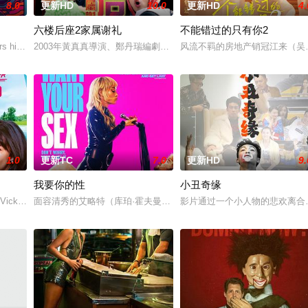
8.0
更新HD
10.0
更新HD
4.
六楼后座2家属谢礼
不能错过的只有你2
为挚友雅斯敏牵线搭桥，为她安排相亲。原来，雅斯敏的约会对象是乌塔玛，博
 his late mother's legacy by following Dead
2003年黃真真導演、鄭丹瑞編劇的喜劇《六樓后座》拍出香港新一代的愛
风流不羁的房地产销冠江来（吴
1.0
更新TC
7.0
更新HD
9.
我要你的性
小丑奇缘
。如今，三人为了一场仅有一次的演出再度合体，前提是他们得克服接踵而来的
, Vicky (Julia Novohradsky) und Lena (Nhung Hon
面容清秀的艾略特（库珀·霍夫曼 Cooper Hoffman 饰）在著名艺术家艾
影片通过一个小人物的悲欢离合