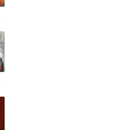
0
沃食品公司的继承人，
情面面觀，其中「Truth orDare」大膽遊戲更表達時下年青人對於感情所體
翊歌 饰），为利益化身“深情画家”，步步为营接近倔强女医生李梦（李萌萌 
0
重重难关。
丽卡·特蕾西（奥利维亚·王尔德 Olivia Wilde 饰）那里
，宣扬了树立正确的恋爱观生活观的必要性，鞭挞了追金，虚荣等错误的观念