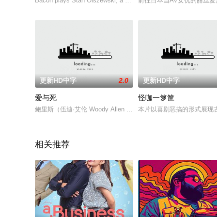
Bacon plays Stan Olszewski, a sharp, funny, but chronically und
前往日本当AV女优的丽丝爱
更新HD中字
2.0
更新HD中字
爱与死
怪咖一箩筐
鲍里斯（伍迪·艾伦 Woody Allen 饰）成长于一个人丁兴
本片以喜剧恶搞的形式展现
相关推荐