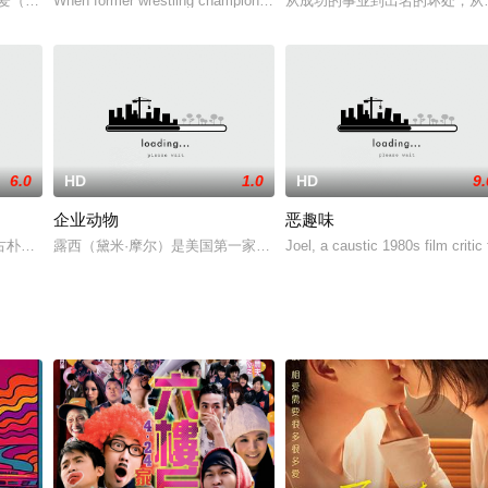
erachievin
爱（夏于乔 饰）与小红莓（吴映洁 饰），因为不幸遇到“AV界的寒冬”，没
When former wrestling champion Kakhi learns that his son Soso has
从成功的事业到出名的坏处，从
6.0
HD
1.0
HD
9.
企业动物
恶趣味
旺的俄罗斯大家庭里，在诸多的兄弟之中，要数他的身板和胆识最为渺小。在鲍里斯的
古朴小镇发生的一系列搞笑故事。电影讲述一名时髦、爽朗的女孩逃家出走，误
露西（黛米·摩尔）是美国第一家提供食用餐具的“不可思议的编辑”公司（In
Joel, a caustic 1980s film critic