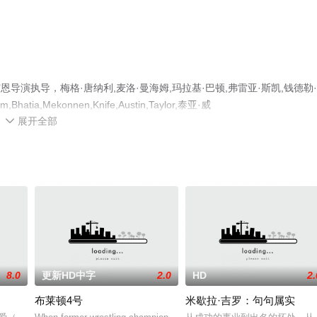
演执导，梅格·唐纳利,麦洛·曼海姆,玛拉基·巴顿,弗雷亚·斯凯,钱德勒
a,Mekonnen,Knife,Austin,Taylor,泰亚·威
展开全部
彩演绎的美国电影，手机免费观看高清无删减完整版电影大全就上天堂电影网，更多相关

8.0
更新HD中字
2.0
HD
2.
布莱顿4号
米歇拉·吉罗：句句属实