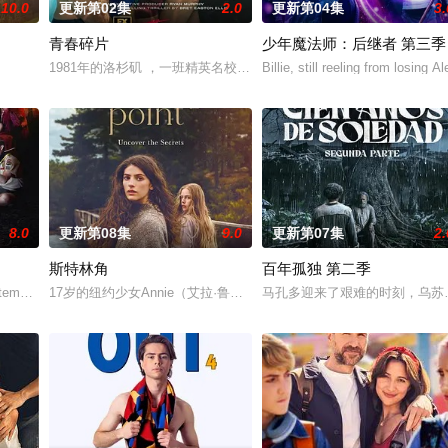
10.0
更新第02集
2.0
更新第04集
3.
青春碎片
少年魔法师：后继者 第三季
1981年的洛杉矶 ，一班精英名校的高中生原本过住灿烂生活，直至一位神
Billie, still reeling from losing
th the Wa
8.0
更新第08集
9.0
更新第07集
2.
斯特林角
百年孤独 第二季
they not
empt to extricate Jay from his deal with Elias
17岁的纽约少女Annie（艾拉·鲁宾 饰）和双胞胎哥哥由养父抚
马孔多迎来了艰难的时刻，乌苏