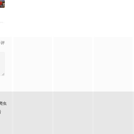
0
地火的愛情正逐漸淡去，但當亞歷山德羅公然在友人婚宴上
Smith) and Jason (Rafe Spall) dealing wit
影评
爬虫
看