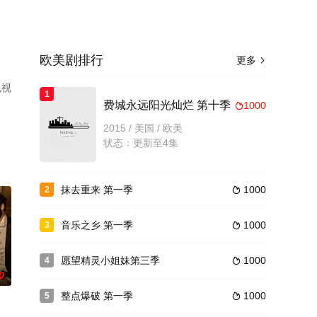
欧美剧排行
更多

电视
1
费城永远阳光灿烂 第十季
1000

2015 / 美国 / 欧美
状态：更新至4集
抹去重来 第一季
1000
2

音乐之乡 第一季
1000
3

愿望精灵小姐妹第三季
1000
4

0
整点爆破 第一季
1000
5
