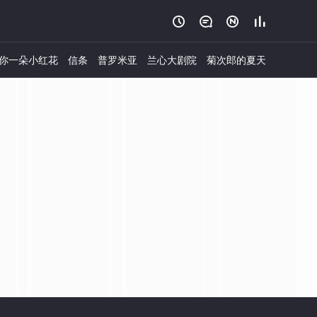




你一朵小红花
信条
普罗米亚
兰心大剧院
菊次郎的夏天