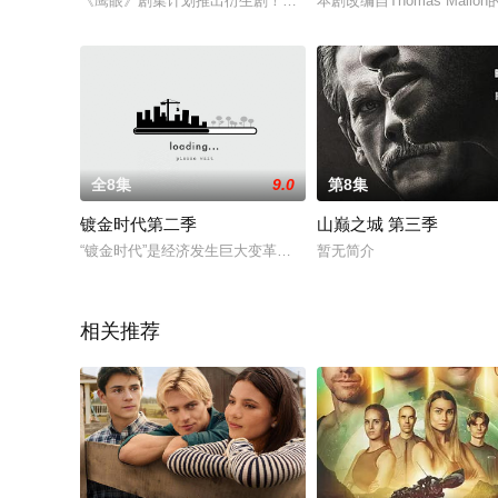
《鹰眼》剧集计划推出衍生剧！聚焦即将在《鹰眼》中登场的新
本剧改编自Thomas M
全8集
9.0
第8集
镀金时代第二季
山巅之城 第三季
“镀金时代”是经济发生巨大变革的一段时期，是大量财富被创造也
暂无简介
相关推荐