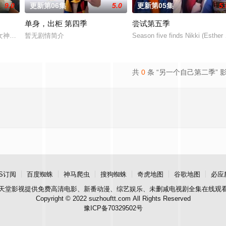
9.0
更新第06集
5.0
更新第05集
5.
单身，出柜 第四季
尝试第五季
女神卻吹來生機…亞瑟和他的男友亞歷山德羅已同居15年，儘管當年天雷勾動
暂无剧情简介
Season five finds Nikki (Esther 
共
0
条 “另一个自己第二季” 
S订阅
百度蜘蛛
神马爬虫
搜狗蜘蛛
奇虎地图
谷歌地图
必应
天堂影视
提供免费高清电影、新番动漫、综艺娱乐、未删减电视剧全集在线观
Copyright © 2022 suzhouftt.com All Rights Reserved
豫ICP备70329502号