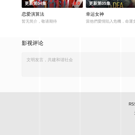
更新第04集
8.0
更新第05集
恋爱演算法
幸运女神
暂无简介，敬请期待
當他們愛情陷入危機，命運
影视评论
RS