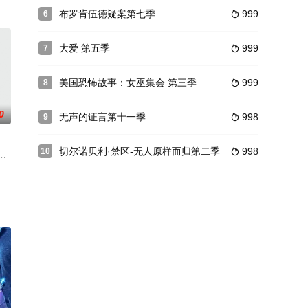
阴影下，两个截然不同的男子结识后，他们之间变
rgara神父，他是一名驱魔人、拳击手、前科犯，住在西班牙一
革的一段时期，是大量财富被创造也被损失的一段时期，还是名门新贵激烈竞争的
布罗肯伍德疑案第七季
999
6

大爱 第五季
999
7

美国恐怖故事：女巫集会 第三季
999
8

0
无声的证言第十一季
998
9

切尔诺贝利·禁区-无人原样而归第二季
998
10

复活节的清晨，
层子女就读的去处。在地震震毁一所平民学校后，地方议会决定将学生们分至本地各校
事。一位忠诚的母亲兼社会工作者克里斯汀·里斯仍在悲痛欲绝中，一位陌生人