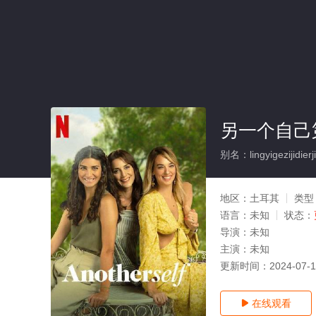
另一个自己
别名：lingyigezijidierji
地区：
土耳其
类型
语言：
未知
状态：
导演：
未知
主演：
未知
更新时间：
2024-07-
在线观看
