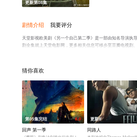
更新第08集
剧情介绍
我要评分
天堂影视欧美剧《另一个自己第二季》是一部由知名导演执
剧全集就上天堂电影网，更多相关信息可移步至豆瓣电视剧
猜你喜欢
第05集完结
6.0
更新8
回声 第一季
同路人