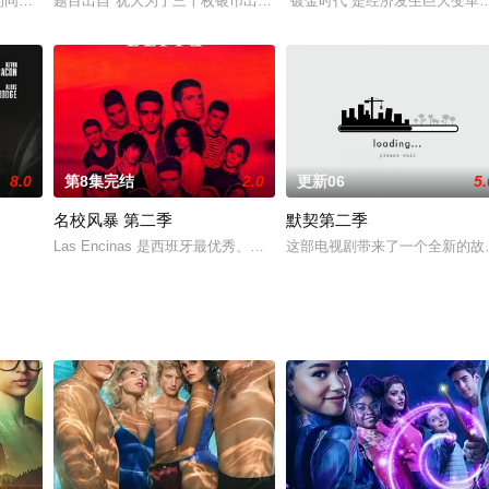
角色「回声」。
allon的同名小说，包含爱情故事及政治惊悚元素，记录了在麦卡锡时代华盛顿的
题目出自"犹大为了三十枚银币出卖耶稣"的故事。本剧讲述被驱逐的Ve
“镀金时代”是经济发生巨大变
8.0
第8集完结
2.0
更新06
5.
名校风暴 第二季
默契第二季
被损失的一段时期，还是名门新贵激烈竞争的一段时期。第二季开始于1883年
Las Encinas 是西班牙最优秀、门槛最高的学校，也是精英阶
这部电视剧带来了一个全新的故