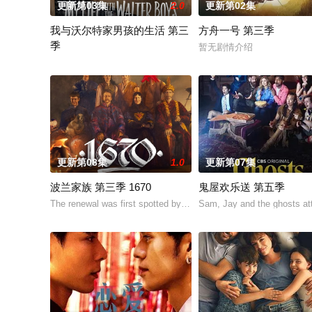
更新第03集
2.0
更新第02集
我与沃尔特家男孩的生活 第三
方舟一号 第三季
季
暂无剧情介绍
Ahead of the arrival of Season 2, Netflix has renewed My Life wi
更新第08集
1.0
更新第07集
波兰家族 第三季 1670
鬼屋欢乐送 第五季
The renewal was first spotted by the account Kino Alert PL after 
Sam, Jay and the ghosts att