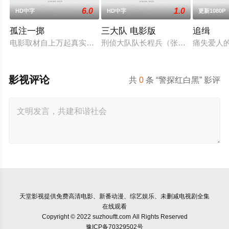
6.0
1.0
HD中字
HD中字
更新1080P
孤注一掷
三大队 电影版
追缉
电影取材自上万起真实诈骗案例，境外网络诈骗全产业链骇人内幕
刑侦大队队长程兵（张译 饰）带领
痛失爱人
影视评论
共
0
条 “警探红白黑” 影评
天堂影视
提供免费高清电影、新番动漫、综艺娱乐、未删减电视剧全集
在线观看
Copyright © 2022 suzhouftt.com All Rights Reserved
豫ICP备70329502号