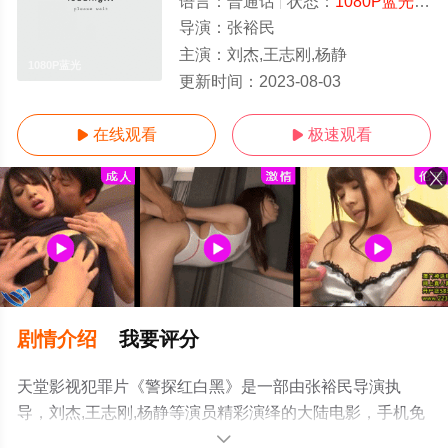
语言：
普通话
状态：
1080P蓝光/高清
导演：
张裕民
主演：
刘杰,王志刚,杨静
1080P蓝光
更新时间：
2023-08-03
在线观看
极速观看


剧情介绍
我要评分
天堂影视犯罪片《警探红白黑》是一部由张裕民导演执
导，刘杰,王志刚,杨静等演员精彩演绎的大陆电影，手机免
费观看高清无删减完整版电影大全就上天堂电影网，更多
