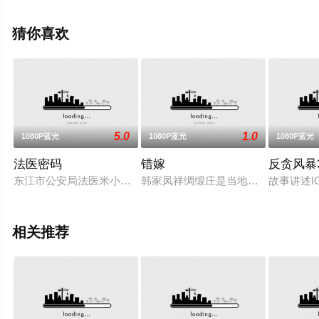
相关信息可移步至豆瓣电影、电视猫或剧情网等平台了
解。
猜你喜欢
5.0
1.0
1080P蓝光
1080P蓝光
1080P蓝光
法医密码
错嫁
反贪风暴
东江市公安局法医米小米在一起无名女尸案中，遇到了与姐姐米
韩家凤祥绸缎庄是当地小有名气的商
故事讲述I
相关推荐