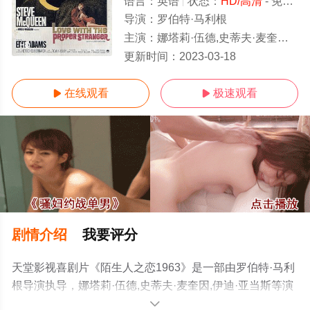
语言：
英语
状态：
HD/高清
- 免费在线观看
导演：
罗伯特·马利根
主演：
娜塔莉·伍德,史蒂夫·麦奎因,伊迪·亚当斯
HD
更新时间：
2023-03-18
在线观看
极速观看


剧情介绍
我要评分
天堂影视喜剧片《陌生人之恋1963》是一部由罗伯特·马利
根导演执导，娜塔莉·伍德,史蒂夫·麦奎因,伊迪·亚当斯等演
员精彩演绎的美国电影，手机免费观看高清无删减完整版
