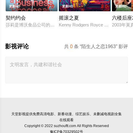
7.0
8.0
更新HD
更新HD
更新HD
契约约会
摇滚之夏
六楼后座
莎莉是博沃食品公司的食品分析师，如今陷入财务困境，她答应
Kenny Rodgers Royce honors his late 
2003年
影视评论
共
0
条 “陌生人之恋1963” 影评
天堂影视
提供免费高清电影、新番动漫、综艺娱乐、未删减电视剧全集
在线观看
Copyright © 2022 suzhouftt.com All Rights Reserved
豫ICP备70329502号