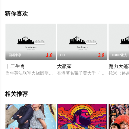
电影大全就上天堂电影网，更多相关信息可移步至豆瓣电
影、电视猫或剧情网等平台了解。
猜你喜欢
1.0
3.0
国语中字
HD
1080P蓝光
十二生肖
大赢家
魔力大篷
当年英法联军火烧圆明园，致使大批珍贵文物流落海外，其中四
香港著名骗子黄大千（许冠杰 饰）骗
托米（路易
相关推荐