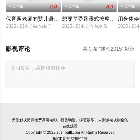
2.0
8.0
中文字幕
中文字幕
中文字幕
保育园老师的婴儿语让人超兴奋
想要享受暴露式按摩的已婚女子
用身体偿
2025 / 日本 / 白木由子
2025 / 日本 / 竹内夏希
2025 / 
影视评论
共
0
条 “迷恋2015” 影评
天堂影视
提供免费高清电影、新番动漫、综艺娱乐、未删减电视剧全集
在线观看
Copyright © 2022 suzhouftt.com All Rights Reserved
豫ICP备70329502号