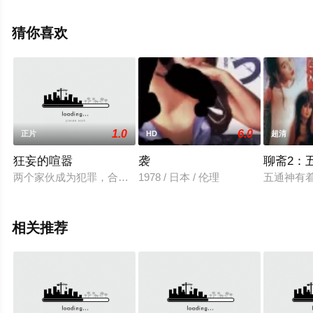
影大全就上天堂电影网，更多相关信息可移步至豆瓣电
影、电视猫或剧情网等平台了解。
猜你喜欢
1.0
6.0
正片
HD
超清
狂妄的喧嚣
袭
聊斋2：
两个家伙成为犯罪，合作伙伴，并成功地把钻石抢劫。一切顺利的
1978 / 日本 / 伦理
五通神有
相关推荐