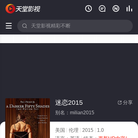






迷恋2015
分享

别名：milian2015
美国
伦理
2015
1.0