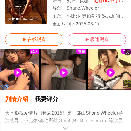
语言：
英语
状态：
更新HD中字/高清
导演：
Shane,Wheeler
主演：
小比尔·奥伯斯特,Sarah,Nicklin,Deauxma
更新HD中字
更新时间：
2025-03-17
在线观看
极速观看


剧情介绍
我要评分
天堂影视爱情片《迷恋2015》是一部由Shane,Wheeler导
演执导，小比尔·奥伯斯特,Sarah,Nicklin,Deauxma等演员
精彩演绎的美国电影，手机免费观看高清无删减完整版电
